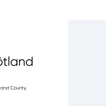
ötland
tland County.