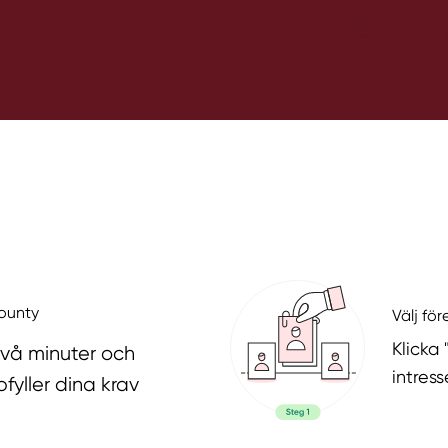
County
Välj fö
Klicka
två minuter och
intres
fyller dina krav