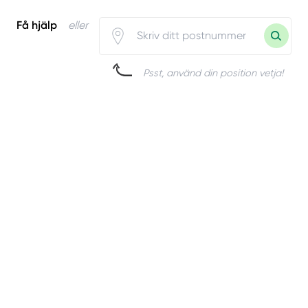
Få hjälp
eller
Psst, använd din position vetja!