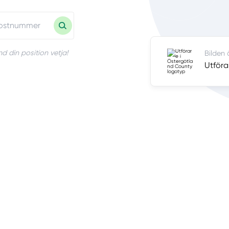
d din position vetja!
Bilden 
Utföra