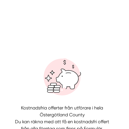
llt
Få hjälp
Kostnadsfria offerter från utförare i hela
Välj tillvägagångssätt
Östergötland County
Du kan räkna med att få en kostnadsfri offert
från alla företag som finns på Formulär.