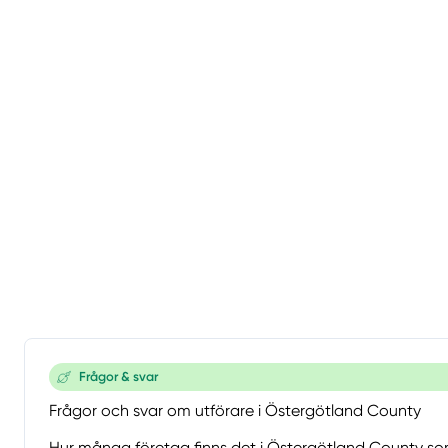
Frågor & svar
Frågor och svar om utförare i Östergötland County
Hur många företag finns det i Östergötland County som