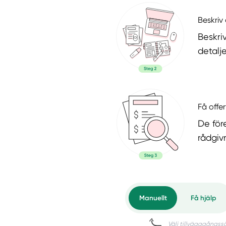
Beskriv 
Beskri
detalje
Få offer
De för
rådgiv