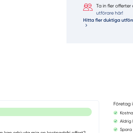
Ta in fler offert
utförare här!
Hitta fler duktiga utför
Företag 
Kostna
Aldrig
Spara 
 kan erbjuda mig en kostnadsfri offert?