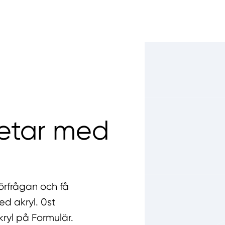
betar med
örfrågan och få
ed akryl. 0st
ryl på Formulär.