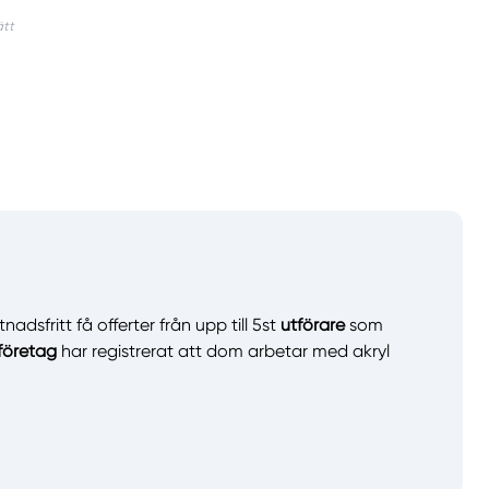
adsfritt få offerter från upp till 5st
utförare
som
företag
har registrerat att dom arbetar med akryl
llt
Få hjälp
Välj tillvägagångssätt