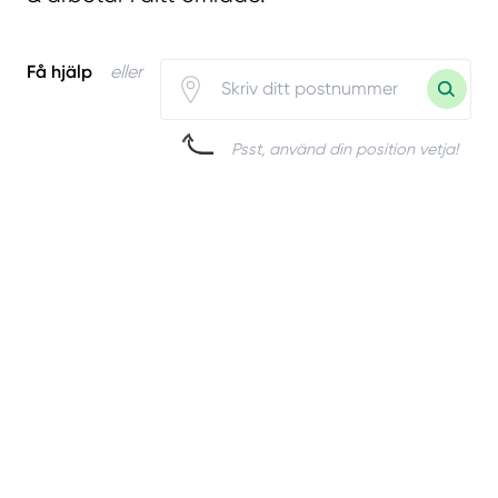
Få hjälp
eller
Psst, använd din position vetja!