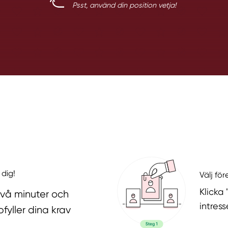
Psst, använd din position vetja!
 dig!
Välj fö
Klicka
två minuter och
intres
fyller dina krav