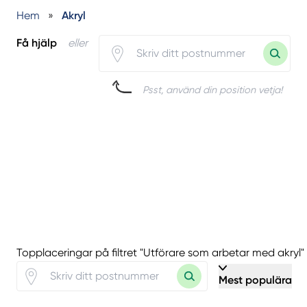
Hem
»
Akryl
Få hjälp
eller
Psst, använd din position vetja!
Topplaceringar på filtret "Utförare som arbetar med akryl"
Mest populära