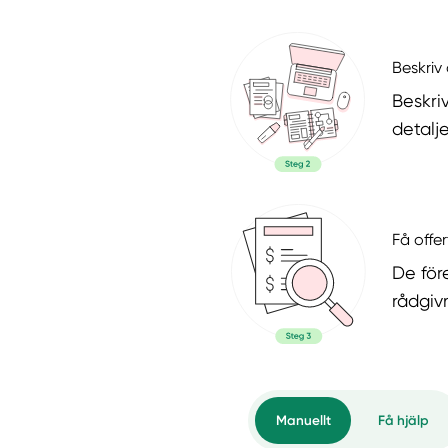
Beskriv 
Beskri
detalje
Få offer
De för
rådgiv