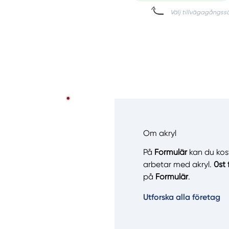
Om akryl
På
Formulär
kan du kostn
arbetar med akryl.
0st 
på
Formulär
.
Manue
Utforska alla företag