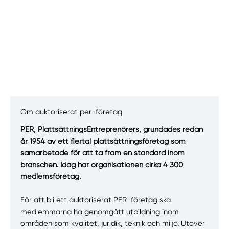
Om auktoriserat per-företag
PER, PlattsättningsEntreprenörers, grundades redan
år 1954 av ett flertal plattsättningsföretag som
Manuellt
Få hjälp
samarbetade för att ta fram en standard inom
branschen. Idag har organisationen cirka 4 300
Välj tillvägagångssätt
medlemsföretag.
För att bli ett auktoriserat PER-företag ska
medlemmarna ha genomgått utbildning inom
områden som kvalitet, juridik, teknik och miljö. Utöver