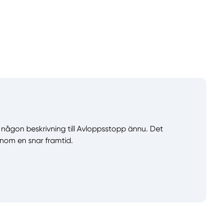
va någon beskrivning till Avloppsstopp ännu. Det
nom en snar framtid.
llt
Få hjälp
Välj tillvägagångssätt