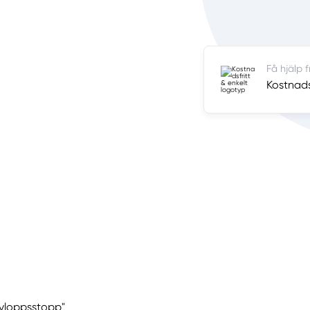
Få hjälp 
Kostnadsf
"Avloppsstopp"