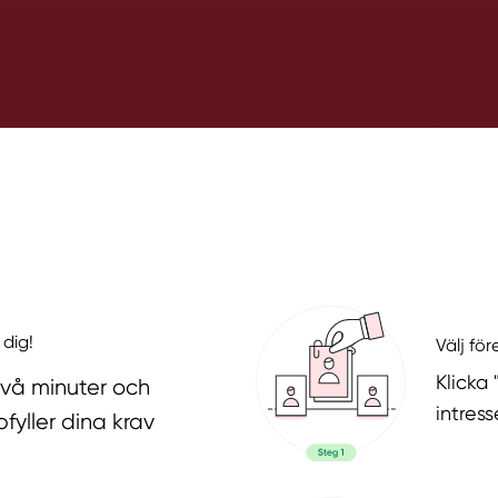
 dig!
Välj fö
Klicka
två minuter och
intres
fyller dina krav