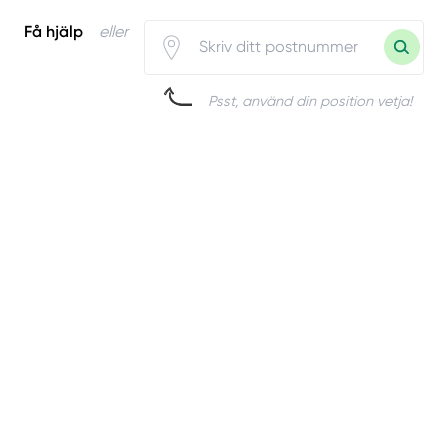
Få hjälp
eller
Psst, använd din position vetja!