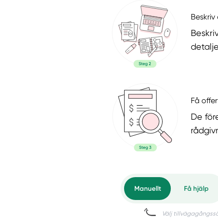
Beskriv 
Beskri
detalje
Få offer
De för
rådgiv