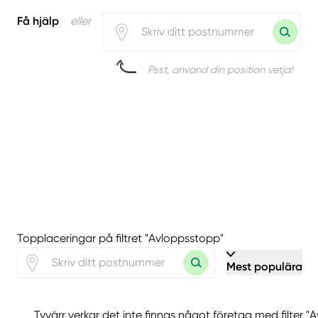
Få hjälp
eller
Psst, använd din position vetja!
Topplaceringar på filtret "Avloppsstopp"
Mest populära
Tyvärr verkar det inte finnas något företag med filter 