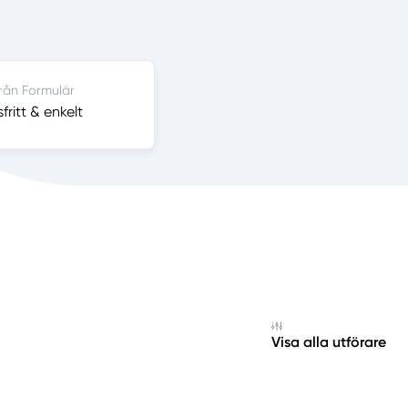
från Formulär
ritt & enkelt
Visa alla utförare