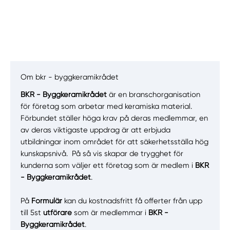
Om bkr - byggkeramikrådet
BKR - Byggkeramikrådet
är en branschorganisation
Manuellt
Få hjälp
för företag som arbetar med keramiska material.
Förbundet ställer höga krav på deras medlemmar, en
av deras viktigaste uppdrag är att erbjuda
Välj tillvägagångssätt
utbildningar inom området för att säkerhetsställa hög
kunskapsnivå. På så vis skapar de trygghet för
kunderna som väljer ett företag som är medlem i
BKR
- Byggkeramikrådet
.
På
Formulär
kan du kostnadsfritt få offerter från upp
till 5st
utförare
som är medlemmar i
BKR -
Byggkeramikrådet
.