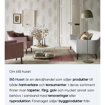
Manuellt
Få hjälp
Om blå huset
Välj tillvägagångssätt
Blå Huset
är en detaljhandel som säljer
produkter
till
både
hantverkare
och
konsumenter
. I deras sortiment
finner man
tapeter
,
färg
,
golv
och mycket annat som
behövs i samband med
renoveringar
eller
nyproduktion
. Företaget säljer
byggprodukter
från