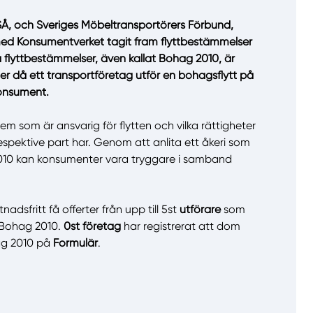
 SÅ, och Sveriges Möbeltransportörers Förbund,
med Konsumentverket tagit fram flyttbestämmelser
 flyttbestämmelser, även kallat Bohag 2010, är
r då ett transportföretag utför en bohagsflytt på
onsument.
llt
Få hjälp
em som är ansvarig för flytten och vilka rättigheter
Välj tillvägagångssätt
espektive part har. Genom att anlita ett åkeri som
 2010 kan konsumenter vara tryggare i samband
adsfritt få offerter från upp till 5st
utförare
som
 Bohag 2010.
0st företag
har registrerat att dom
ag 2010 på
Formulär
.