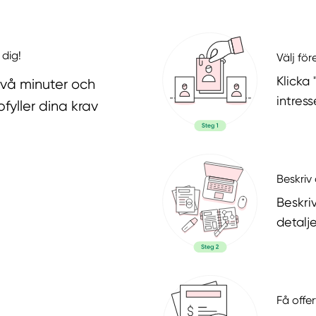
 dig!
Välj fö
Klicka
två minuter och
intres
fyller dina krav
Beskriv 
Beskri
detalje
Få offer