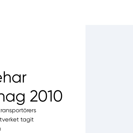
ehar
hag 2010
transportörers
verket tagit
a