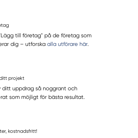
retag
 "Lägg till företag" på de företag som
serar dig – utforska
alla utförare här
.
ditt projekt
v ditt uppdrag så noggrant och
rat som möjligt för bästa resultat.
ter, kostnadsfritt!