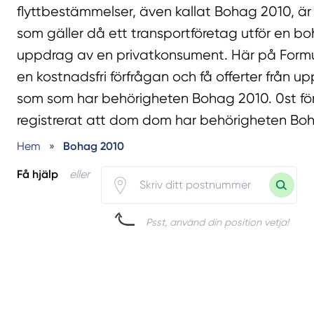
flyttbestämmelser, även kallat Bohag 2010, ä
som gäller då ett transportföretag utför en bo
uppdrag av en privatkonsument. Här på Form
en kostnadsfri förfrågan och få offerter från upp 
som som har behörigheten Bohag 2010. 0st fö
registrerat att dom dom har behörigheten Bo
Hem
»
Bohag 2010
Få hjälp
eller
Psst, använd din position vetja!