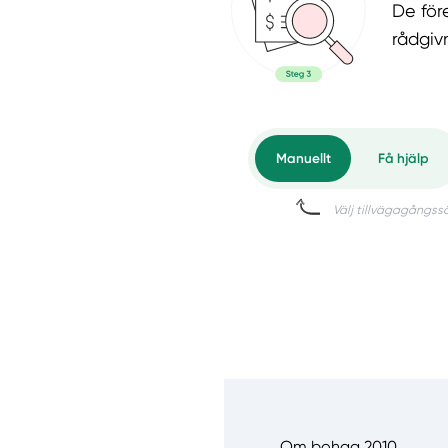
De för
rådgiv
Om bohag 2010