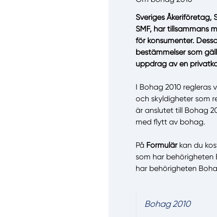
Sveriges Åkeriföretag,
SMF, har tillsammans 
för konsumenter. Dessa
bestämmelser som gälle
uppdrag av en privatk
Manue
I Bohag 2010 regleras v
och skyldigheter som r
är anslutet till Bohag
med flytt av bohag.
På
Formulär
kan du kostn
som har behörigheten
har behörigheten Boh
Bohag 2010