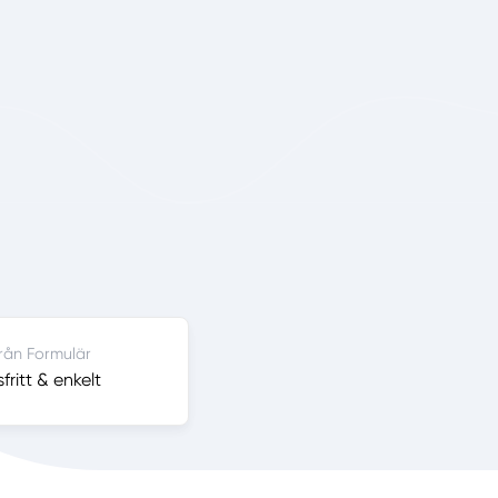
från Formulär
ritt & enkelt