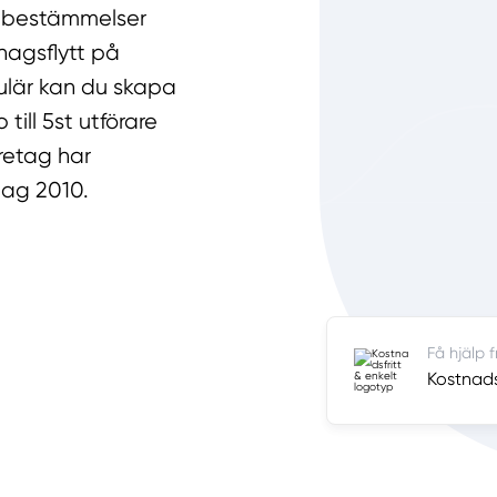
r bestämmelser
hagsflytt på
ulär kan du skapa
till 5st utförare
retag har
hag 2010.
Få hjälp 
Kostnadsf