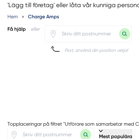
'Lägg till företag' eller låta vår kunniga person
Hem
»
Charge Amps
Få hjälp
eller
Psst, använd din position vetja!
Topplaceringar på filtret "Utförare som samarbetar med
Mest populära