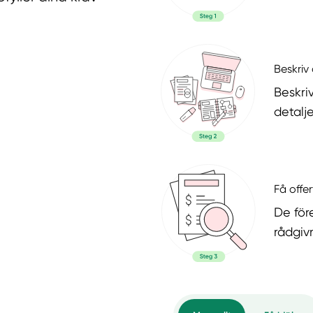
Beskriv 
Beskri
detalje
Få offer
De för
rådgiv