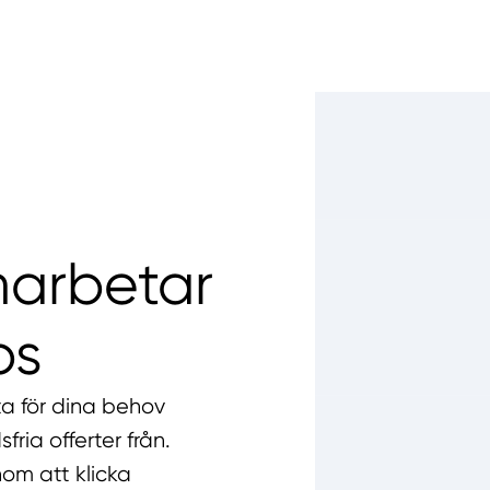
marbetar
ps
ta för dina behov
fria offerter från.
nom att klicka