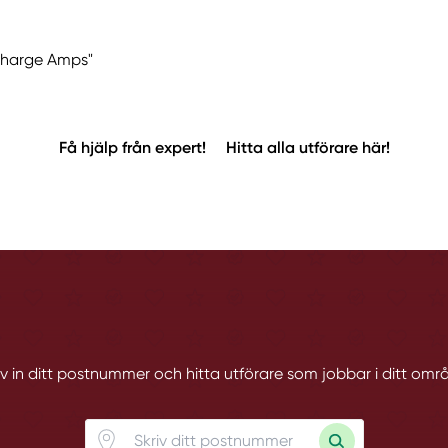
"Charge Amps"
Få hjälp från expert!
Hitta alla utförare här!
iv in ditt postnummer och hitta utförare som jobbar i ditt omr