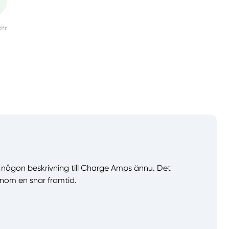
va någon beskrivning till Charge Amps ännu. Det
nom en snar framtid.
llt
Få hjälp