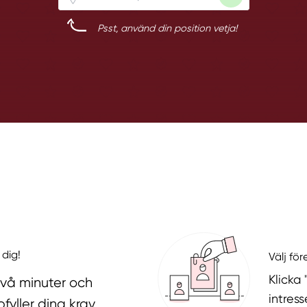
Psst, använd din position vetja!
 dig!
Välj fö
Klicka
två minuter och
intres
fyller dina krav