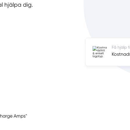
al hjälpa dig.
Få hjälp 
Kostnadsf
 Charge Amps"