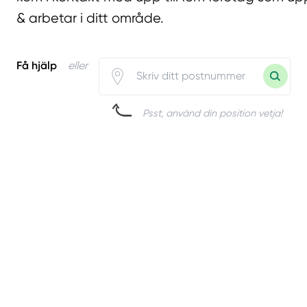
& arbetar i ditt område.
Få hjälp
eller
Psst, använd din position vetja!