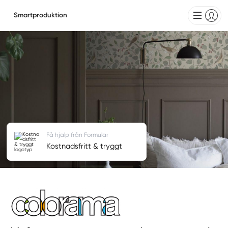
Smartproduktion
Få hjälp från Formulär
Kostnadsfritt & tryggt