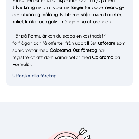
konsumenter erhålla inspiration och få hjälp med
tillverkning
av alla typer av
färger
för både
invändig
-
och
utvändig målning
. Butikerna
säljer
även
tapeter
,
kakel
,
klinker
och
golv
i många olika utföranden.
Här på
Formulär
kan du skapa en kostnadsfri
förfrågan och få offerter från upp till 5st
utförare
som
samarbetar med
Colorama
.
0st företag
har
registrerat att dom samarbetar med
Colorama
på
Formulär
.
Utforska alla företag