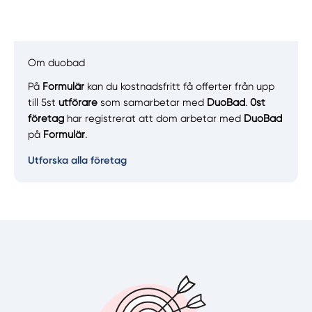
Om duobad
På
Formulär
kan du kostnadsfritt få offerter från upp
Manuellt
Få hjälp
till 5st
utförare
som samarbetar med
DuoBad
.
0st
företag
har registrerat att dom arbetar med
DuoBad
Välj tillvägagångssätt
på
Formulär
.
Utforska alla företag