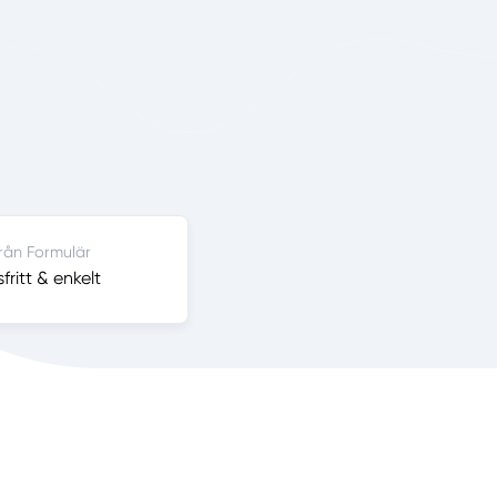
från Formulär
ritt & enkelt