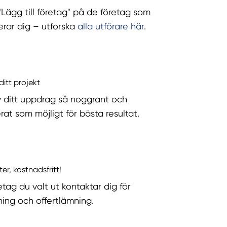
 "Lägg till företag" på de företag som
serar dig – utforska
alla utförare här
.
ditt projekt
v ditt uppdrag så noggrant och
rat som möjligt för bästa resultat.
ter, kostnadsfritt!
etag du valt ut kontaktar dig för
ning och offertlämning.