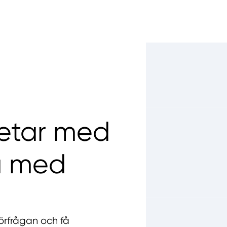
betar med
a med
örfrågan och få