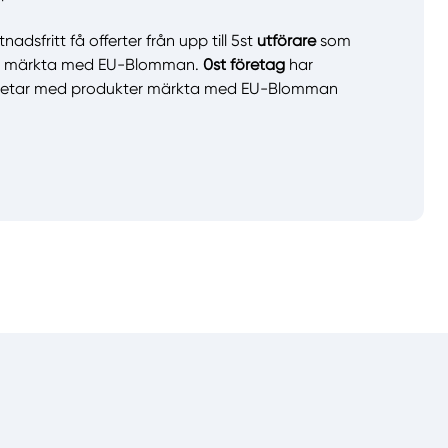
llt
Få hjälp
adsfritt få offerter från upp till 5st
utförare
som
er märkta med EU-Blomman.
0st företag
har
arbetar med produkter märkta med EU-Blomman
Välj tillvägagångssätt