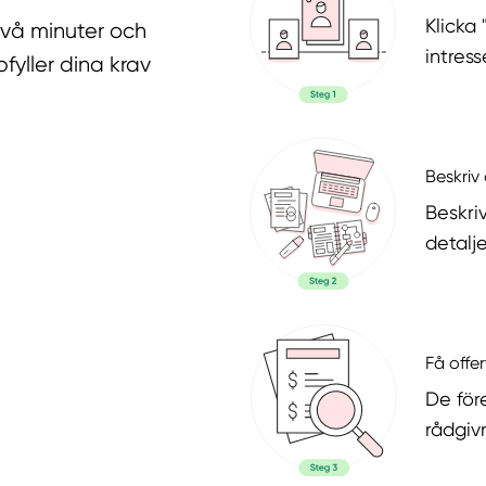
Klicka
två minuter och
intres
fyller dina krav
Beskriv 
Beskri
detalje
Få offer
De för
rådgiv