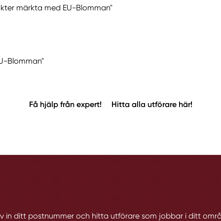
odukter märkta med EU-Blomman"
 "EU-Blomman"
Få hjälp från expert!
Hitta alla utförare här!
iv in ditt postnummer och hitta utförare som jobbar i ditt omr