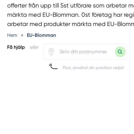
offerter från upp till 5st utförare som arbetar
märkta med EU-Blomman. 0st företag har regi
arbetar med produkter märkta med EU-Blomm
Hem
»
EU-Blomman
Få hjälp
eller
Psst, använd din position vetja!