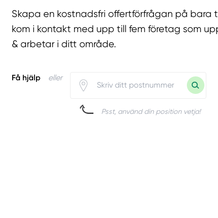
Skapa en kostnadsfri offertförfrågan på bara 
kom i kontakt med upp till fem företag som upp
& arbetar i ditt område.
Få hjälp
eller
Psst, använd din position vetja!