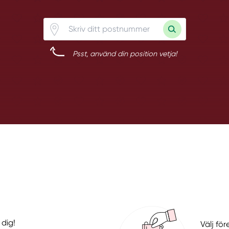
Psst, använd din position vetja!
 dig!
Välj fö