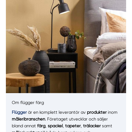
Manuellt
Få hjälp
Välj tillvägagångssätt
Om flügger färg
Flügger
är en komplett leverantör av
produkter
inom
måleribranschen
. Företaget utvecklar och säljer
bland annat
färg
,
spackel
,
tapeter
,
trälacker
samt