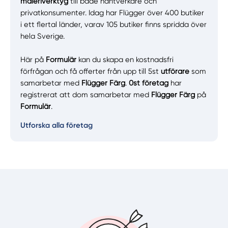
måleriverktyg
till både hantverkare och
privatkonsumenter. Idag har Flügger över 400 butiker
i ett flertal länder, varav 105 butiker finns spridda över
hela Sverige.
Här på
Formulär
kan du skapa en kostnadsfri
förfrågan och få offerter från upp till 5st
utförare
som
samarbetar med
Flügger Färg
.
0st företag
har
registrerat att dom samarbetar med
Flügger Färg
på
Formulär
.
Utforska alla företag