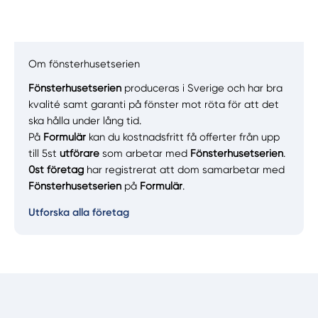
Om fönsterhusetserien
Fönsterhusetserien
produceras i Sverige och har bra
Manuellt
Få hjälp
kvalité samt garanti på fönster mot röta för att det
ska hålla under lång tid.
Välj tillvägagångssätt
På
Formulär
kan du kostnadsfritt få offerter från upp
till 5st
utförare
som arbetar med
Fönsterhusetserien
.
0st företag
har registrerat att dom samarbetar med
Fönsterhusetserien
på
Formulär
.
Utforska alla företag