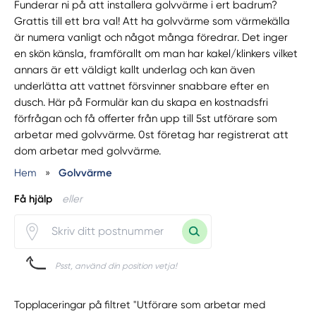
Funderar ni på att installera golvvärme i ert badrum?
Grattis till ett bra val! Att ha golvvärme som värmekälla
är numera vanligt och något många föredrar. Det inger
en skön känsla, framförallt om man har kakel/klinkers vilket
annars är ett väldigt kallt underlag och kan även
underlätta att vattnet försvinner snabbare efter en
dusch. Här på Formulär kan du skapa en kostnadsfri
förfrågan och få offerter från upp till 5st utförare som
arbetar med golvvärme. 0st företag har registrerat att
dom arbetar med golvvärme.
Hem
»
Golvvärme
Få hjälp
eller
Psst, använd din position vetja!
Topplaceringar på filtret "Utförare som arbetar med