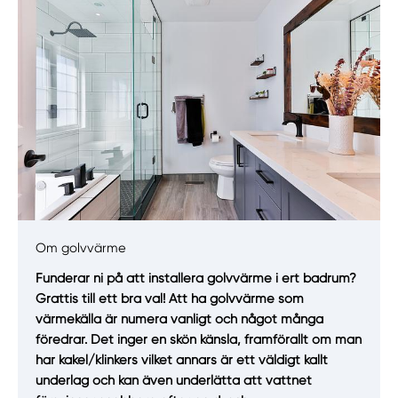
Om golvvärme
Manuellt
Få hjälp
Funderar ni på att installera golvvärme i ert badrum?
Grattis till ett bra val! Att ha golvvärme som
Välj tillvägagångssätt
värmekälla är numera vanligt och något många
föredrar. Det inger en skön känsla, framförallt om man
har kakel/klinkers vilket annars är ett väldigt kallt
underlag och kan även underlätta att vattnet