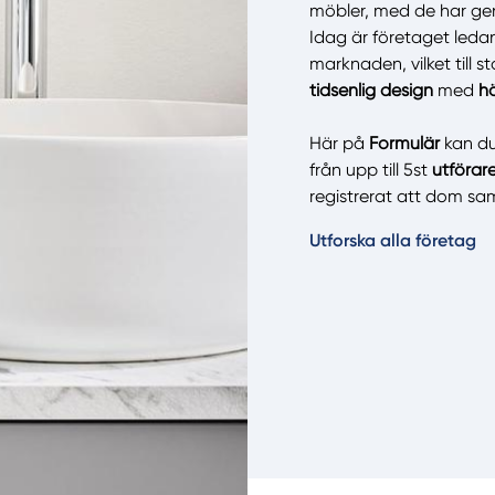
möbler, med de har gen
Idag är företaget led
marknaden, vilket till 
Manue
tidsenlig design
med
hö
Här på
Formulär
kan du
från upp till 5st
utförar
registrerat att dom s
Utforska alla företag