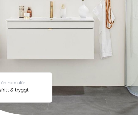
från Formulär
fritt & tryggt