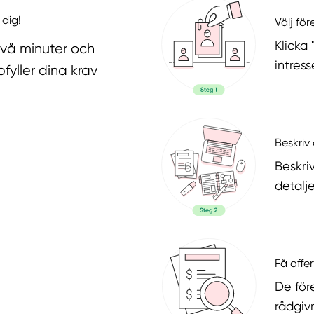
 dig!
Välj fö
Klicka
två minuter och
intres
fyller dina krav
Beskriv 
Beskri
detalje
Få offer
De för
rådgiv