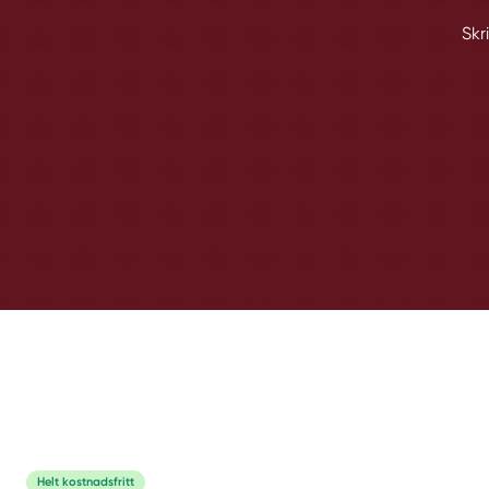
Skr
Helt kostnadsfritt