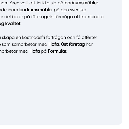
om åren valt att inrikta sig på
badrumsmöbler
.
ande inom
badrumsmöbler
på den svenska
stor del beror på företagets förmåga att kombinera
llt
Få hjälp
g kvalitet
.
 skapa en kostnadsfri förfrågan och få offerter
Välj tillvägagångssätt
e
som samarbetar med
Hafa
.
0st företag
har
amarbetar med
Hafa
på
Formulär
.