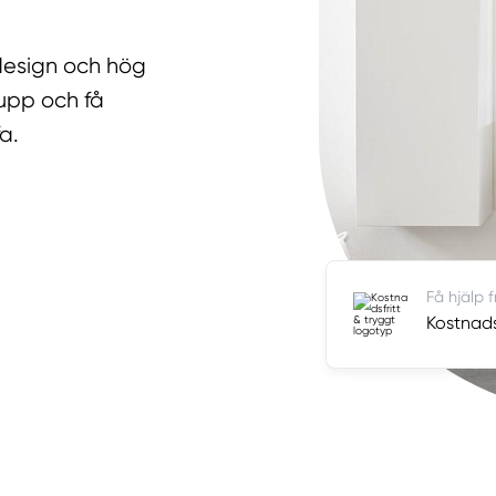
design och hög
 upp och få
a.
Få hjälp 
Kostnads