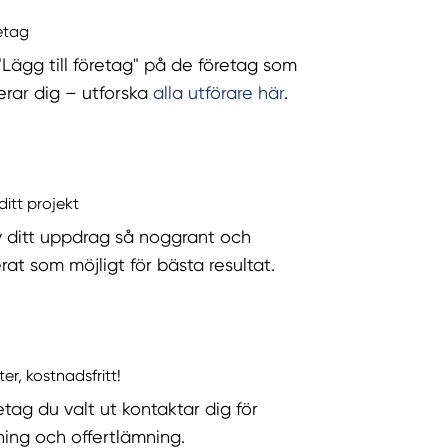
retag
 "Lägg till företag" på de företag som
serar dig – utforska
alla utförare här
.
ditt projekt
v ditt uppdrag så noggrant och
rat som möjligt för bästa resultat.
ter, kostnadsfritt!
etag du valt ut kontaktar dig för
ning och offertlämning.