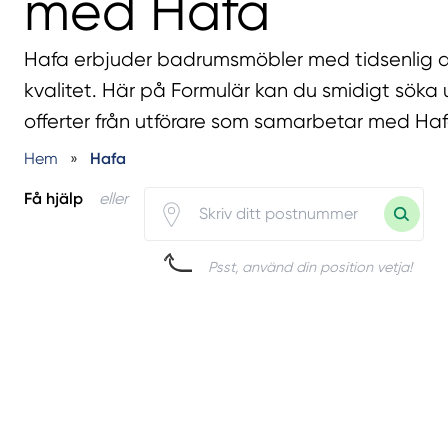
med Hafa
Hafa erbjuder badrumsmöbler med tidsenlig 
kvalitet. Här på Formulär kan du smidigt söka
offerter från utförare som samarbetar med Haf
Hem
»
Hafa
Få hjälp
eller
Psst, använd din position vetja!