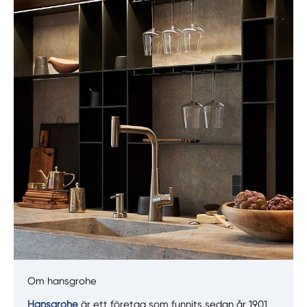
Manuellt
Få hjälp
Välj tillvägagångssätt
Om hansgrohe
Hansgrohe
är ett företag som funnits sedan år 1901