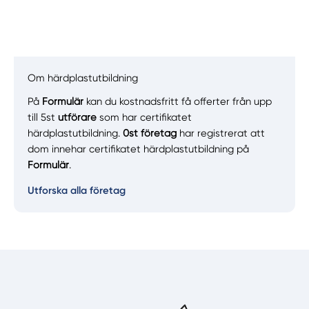
Om härdplastutbildning
På
Formulär
kan du kostnadsfritt få offerter från upp
Manuellt
Få hjälp
till 5st
utförare
som har certifikatet
härdplastutbildning.
0st företag
har registrerat att
Välj tillvägagångssätt
dom innehar certifikatet härdplastutbildning på
Formulär
.
Utforska alla företag