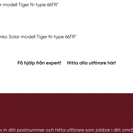
ar modell Tiger N-type 66TR"
Jinko Solar modell Tiger N-type 66TR"
Få hjälp från expert!
Hitta alla utförare här!
iv in ditt postnummer och hitta utförare som jobbar i ditt omr