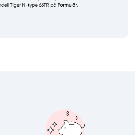
odell Tiger N-type 66TR på
Formulär
.
llt
Få hjälp
Välj tillvägagångssätt