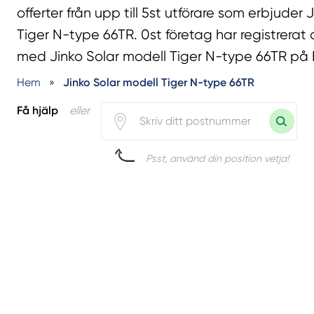
offerter från upp till 5st utförare som erbjuder 
Tiger N-type 66TR. 0st företag har registrerat
med Jinko Solar modell Tiger N-type 66TR på 
Hem
»
Jinko Solar modell Tiger N-type 66TR
Få hjälp
eller
Psst, använd din position vetja!