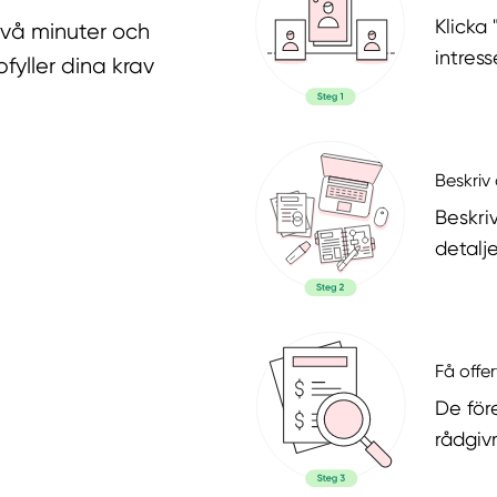
Klicka
två minuter och
intres
fyller dina krav
Beskriv 
Beskri
detalje
Få offer
De för
rådgiv