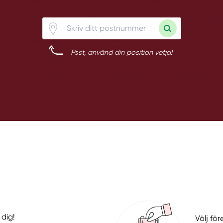
Psst, använd din position vetja!
 dig!
Välj fö