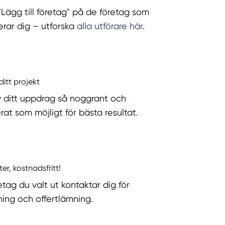
 "Lägg till företag" på de företag som
serar dig – utforska
alla utförare här
.
ditt projekt
v ditt uppdrag så noggrant och
rat som möjligt för bästa resultat.
ter, kostnadsfritt!
etag du valt ut kontaktar dig för
ning och offertlämning.