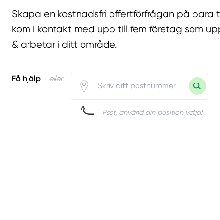
Skapa en kostnadsfri offertförfrågan på bara 
kom i kontakt med upp till fem företag som upp
& arbetar i ditt område.
Få hjälp
eller
Psst, använd din position vetja!