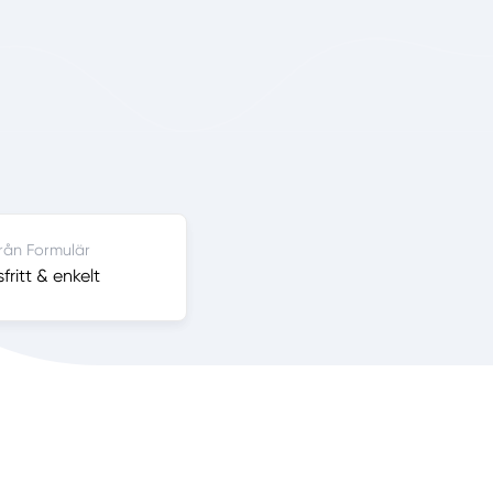
från Formulär
ritt & enkelt