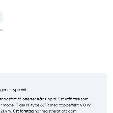
iger n-type 66tr
adsfritt få offerter från upp till 5st
utförare
som
ar modell Tiger N-type 66TR med toppeffekt 410 W
 21.4 %.
0st företag
har registrerat att dom