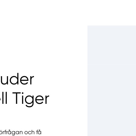
juder
l Tiger
örfrågan och få