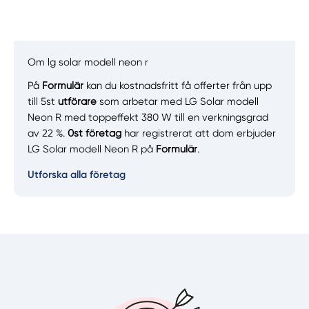
Om lg solar modell neon r
På
Formulär
kan du kostnadsfritt få offerter från upp
Manuellt
Få hjälp
till 5st
utförare
som arbetar med LG Solar modell
Neon R med toppeffekt 380 W till en verkningsgrad
Välj tillvägagångssätt
av 22 %.
0st företag
har registrerat att dom erbjuder
LG Solar modell Neon R på
Formulär
.
Utforska alla företag