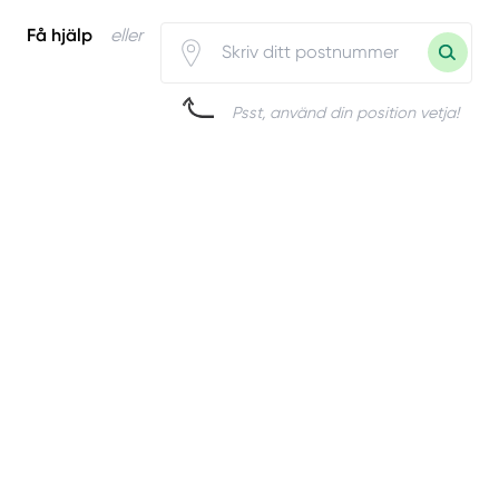
Få hjälp
eller
Psst, använd din position vetja!