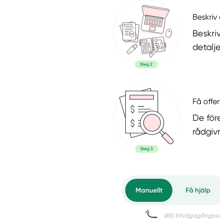
Beskriv 
Beskri
detalje
Få offer
De för
rådgiv