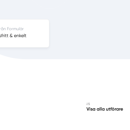
från Formulär
ritt & enkelt
Visa alla utförare