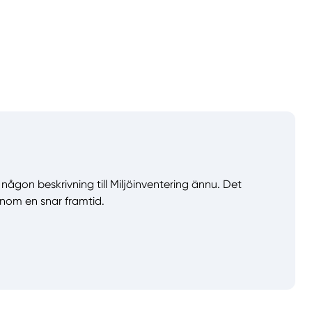
a någon beskrivning till Miljöinventering ännu. Det
nom en snar framtid.
llt
Få hjälp
Välj tillvägagångssätt