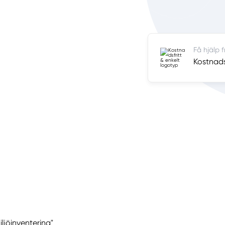
Få hjälp 
Kostnadsf
iljöinventering"