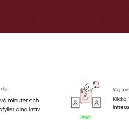
 dig!
Välj fö
Klicka
två minuter och
intres
fyller dina krav