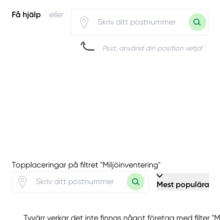
Få hjälp
eller
Psst, använd din position vetja!
Topplaceringar på filtret "Miljöinventering"
Mest populära
Tyvärr verkar det inte finnas något företag med filter "M