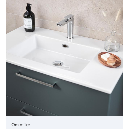
Manuellt
Få hjälp
Välj tillvägagångssätt
Om miller