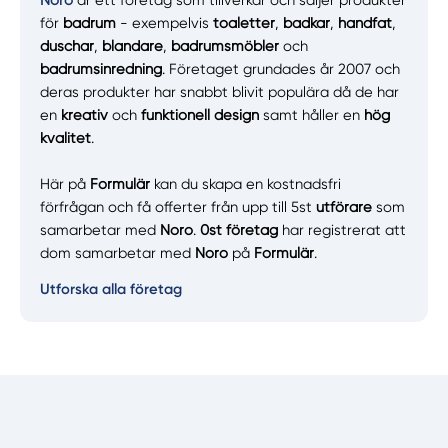
för
badrum
- exempelvis
toaletter
,
badkar
,
handfat
,
duschar
,
blandare
,
badrumsmöbler
och
badrumsinredning
. Företaget grundades år 2007 och
deras produkter har snabbt blivit populära då de har
en
kreativ
och
funktionell design
samt håller en
hög
kvalitet
.
Här på
Formulär
kan du skapa en kostnadsfri
förfrågan och få offerter från upp till 5st
utförare
som
samarbetar med
Noro
.
0st företag
har registrerat att
dom samarbetar med
Noro
på
Formulär
.
Utforska alla företag