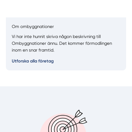
Om ombyggnationer
Vi har inte hunnit skriva någon beskrivning till
Manuellt
Få hjälp
Ombyggnationer ännu. Det kommer förmodlingen
inom en snar framtid.
Välj tillvägagångssätt
Utforska alla företag