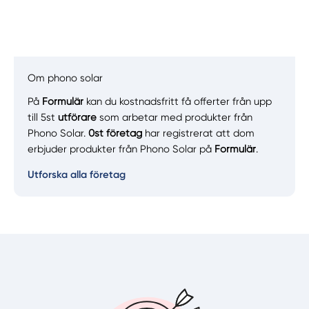
Om phono solar
På
Formulär
kan du kostnadsfritt få offerter från upp
Manuellt
Få hjälp
till 5st
utförare
som arbetar med produkter från
Phono Solar.
0st företag
har registrerat att dom
Välj tillvägagångssätt
erbjuder produkter från Phono Solar på
Formulär
.
Utforska alla företag