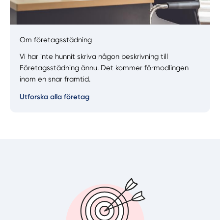
Manuellt
Få hjälp
Om företagsstädning
Vi har inte hunnit skriva någon beskrivning till
Välj tillvägagångssätt
Företagsstädning ännu. Det kommer förmodlingen
inom en snar framtid.
Utforska alla företag