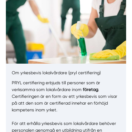
Om yrkesbevis lokalvårdare (pryl certifiering)
Manuellt
Få hjälp
PRYL certifiering erbjuds till personer som är
verksamma som lokalvårdare inom
företag
.
Välj tillvägagångssätt
Certifieringen är en form av ett yrkesbevis som visar
på att den som är certifierad innehar en förhöjd
kompetens inom yrket.
För att erhålla yrkesbevis som lokalvårdare behöver
personalen genomgå en utbildning utifrån en