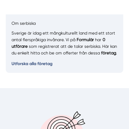
Manuellt
Få hjälp
Om serbiska
Sverige är idag ett mångkulturellt land med ett stort
Välj tillvägagångssätt
antal flerspråkiga invånare. Vi på
Formulär
har
0
utförare
som registrerat att de talar serbiska. Här kan
du enkelt hitta och be om offerter från dessa
företag
.
Utforska alla företag