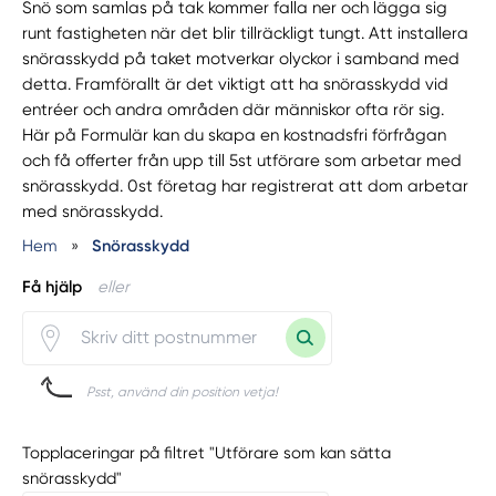
Snö som samlas på tak kommer falla ner och lägga sig
runt fastigheten när det blir tillräckligt tungt. Att installera
snörasskydd på taket motverkar olyckor i samband med
detta. Framförallt är det viktigt att ha snörasskydd vid
entréer och andra områden där människor ofta rör sig.
Här på Formulär kan du skapa en kostnadsfri förfrågan
och få offerter från upp till 5st utförare som arbetar med
snörasskydd. 0st företag har registrerat att dom arbetar
med snörasskydd.
Hem
»
Snörasskydd
Få hjälp
eller
Psst, använd din position vetja!
Topplaceringar på filtret "Utförare som kan sätta
snörasskydd"