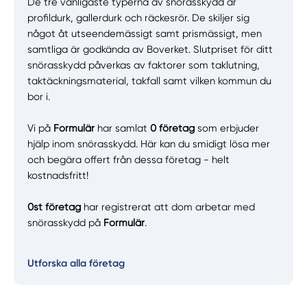
De tre vanligaste typerna av snörasskydd är
profildurk, gallerdurk och räckesrör. De skiljer sig
något åt utseendemässigt samt prismässigt, men
samtliga är godkända av Boverket. Slutpriset för ditt
snörasskydd påverkas av faktorer som taklutning,
taktäckningsmaterial, takfall samt vilken kommun du
bor i.
Vi på
Formulär
har samlat
0
företag
som erbjuder
hjälp inom snörasskydd. Här kan du smidigt lösa mer
och begära offert från dessa företag - helt
kostnadsfritt!
0st företag
har registrerat att dom arbetar med
snörasskydd på
Formulär
.
Utforska alla företag