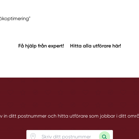
Sökoptimering"
Få hjälp från expert!
Hitta alla utförare här!
iv in ditt postnummer och hitta utförare som jobbar i ditt omr