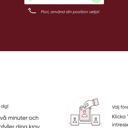
Psst, använd din position vetja!
 dig!
Välj fö
Klicka
två minuter och
intres
fyller dina krav