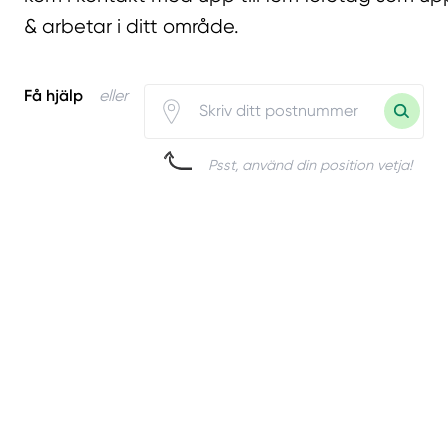
& arbetar i ditt område.
Få hjälp
eller
Psst, använd din position vetja!