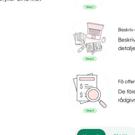
Beskriv 
Beskri
detalje
Få offer
De för
rådgiv