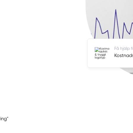
Få hjälp 
Kostnads
ing"