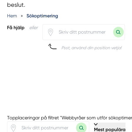
beslut.
Hem
»
Sökoptimering
Få hjälp
eller
Psst, använd din position vetja!
Topplaceringar på filtret "Webbyråer som utför sökoptimer
Mest populära