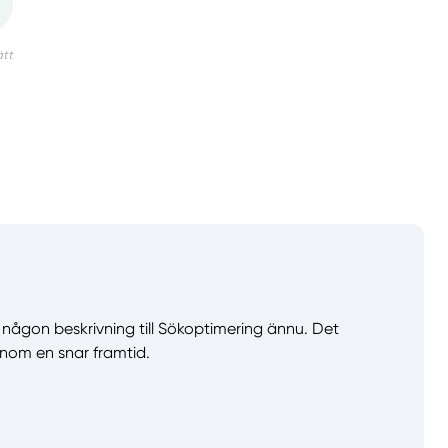
va någon beskrivning till Sökoptimering ännu. Det
nom en snar framtid.
llt
Få hjälp