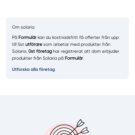
Om solaria
På
Formulär
kan du kostnadsfritt få offerter från upp
Manuellt
Få hjälp
till 5st
utförare
som arbetar med produkter från
Solaria.
0st företag
har registrerat att dom erbjuder
Välj tillvägagångssätt
produkter från Solaria på
Formulär
.
Utforska alla företag