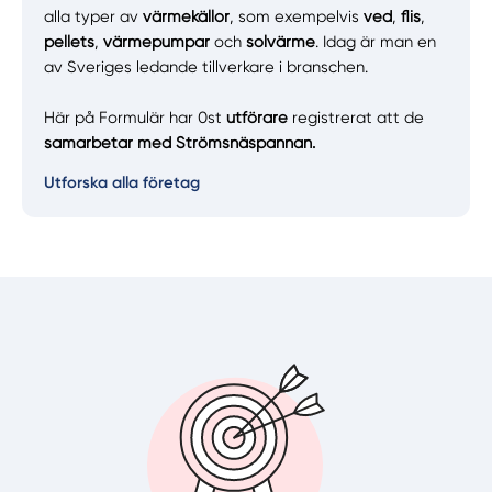
alla typer av
värmekällor
, som exempelvis
ved
,
flis
,
pellets
,
värmepumpar
och
solvärme
. Idag är man en
av Sveriges ledande tillverkare i branschen.
Här på Formulär har 0st
utförare
registrerat att de
samarbetar med Strömsnäspannan.
Utforska alla företag