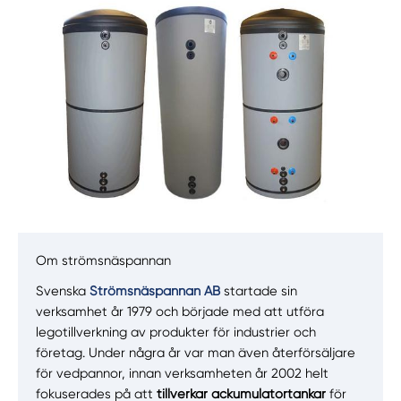
Manuellt
Få hjälp
Om strömsnäspannan
Svenska
Strömsnäspannan AB
startade sin
Välj tillvägagångssätt
verksamhet år 1979 och började med att utföra
legotillverkning av produkter för industrier och
företag. Under några år var man även återförsäljare
för vedpannor, innan verksamheten år 2002 helt
fokuserades på att
tillverkar
ackumulatortankar
för