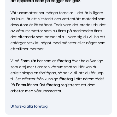
att applicera både på väggar och golv.
Våtrumsmattor har många fördelar - det är billigare
än kakel, är ett slitstarkt och vattentätt material som
dessutom är lättstädat. Tack vare det breda utbudet
av våtrumsmattor som nu finns på marknaden finns
det alternativ som passar alla - vare sig du vill ha ett
enfärgat ytskikt, något med mönster eller något som
efterliknar marmor.
Vi på
Formulär
har samlat
företag
över hela Sverige
som erbjuder tjänsten våtrumsmatta. Här kan du
enkelt skapa en förfrågan, så ser vi till att du får upp
till 5st offerter från kunniga
företag
i ditt närområde!
På
Formulär
har
0st företag
registrerat att dom
arbetar med våtrumsmattor.
Utforska alla företag