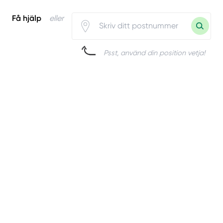
Få hjälp
eller
Psst, använd din position vetja!