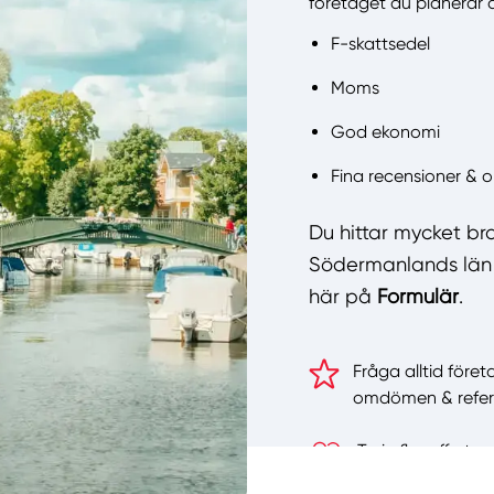
företaget du planerar a
F-skattsedel
Moms
God ekonomi
Fina recensioner &
Du hittar mycket br
Södermanlands län 
här på
Formulär
.
Fråga alltid föret
omdömen & refer
Ta in fler offert
utförare här!