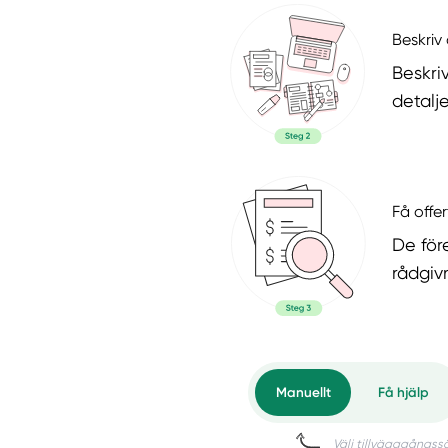
Beskriv 
Beskri
detalje
Få offer
De för
rådgiv