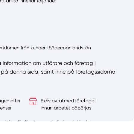
tt anlita innehar följande:
 omdömen från kunder i Södermanlands län
a information om utförare och företag i
på denna sida, samt inne på företagssidorna
agen efter
Skriv avtal med företaget
enser
innan arbetet påbörjas
er och jämför företagen – kolla in och
jämför