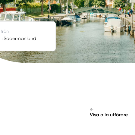
 från
e i Södermanland
Visa alla utförare