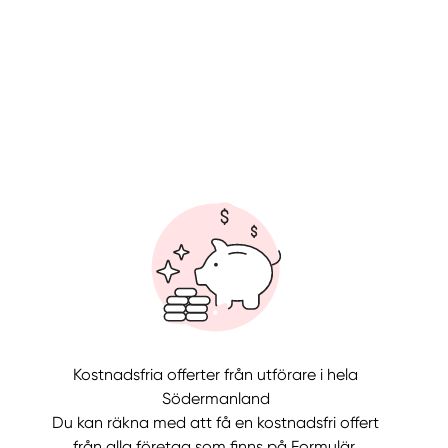
llt
Få hjälp
Kostnadsfria offerter från utförare i hela
Välj tillvägagångssätt
Södermanland
Du kan räkna med att få en kostnadsfri offert
från alla företag som finns på Formulär.