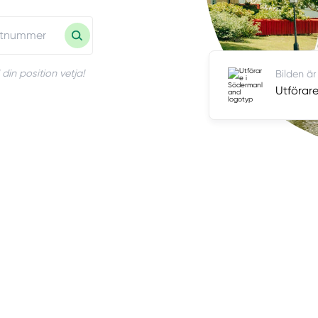
din position vetja!
Bilden är
Utförar