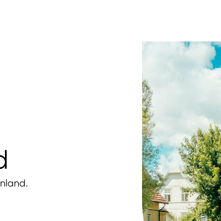
d
anland.