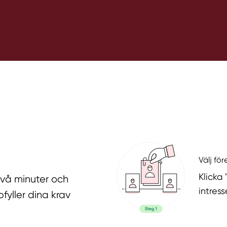
Välj fö
Klicka
två minuter och
intres
fyller dina krav